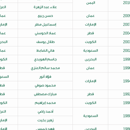
3
علاء عبد الزهرة
العراق
حسن ربيع
عمان
4
إسماعيل مطر
الإمارات
5
عماد الحوسني
عمان
4
طلال يوسف
البحرين
5
هاني الضابط
عمان
5
جاسم الهويدي
الكويت
9
محمد سالم العنزي
قطر
4
فؤاد أنور
السعودية
4
محمود صوفي
قطر
مبارك مصطفى
قطر
3
محمد إبراهيم
الكويت
5
أحمد راضي
العراق
4
زهير بخيت
الإمارات
فهد خميس
الإمارات
6