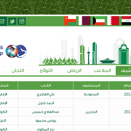
الرياض
اللوائح
اللجان
تسجيل الإعلاميين
اللاعب
المنتخب
عدد الأهداف
علي الهاجري
الإمارات
5
أحمد خليل
الإمارات
عبدالهادي خميس
الكويت
3
يونس محمود
العراق
بدر المطوع
الكويت