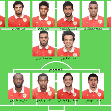
ي
جمعه المعشري
حسين الحضري
رائد صالح
علي الجابري
ع
فهد الجلبوبي
محمد السيابي
الهجوم
سعيد الرزيقي
عبدالعزيز المقبالي
قاسم حاردان
هاني بيت النوبي