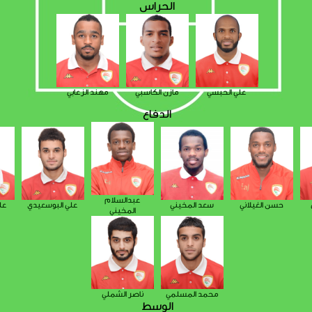
الحراس
علي الحبسي
مازن الكاسبي
مهند الزعابي
الدفاع
عبدالسلام
حسن الغيلاني
سعد المخيني
علي البوسعيدي
عل
المخيني
محمد المسلمي
ناصر الشملي
الوسط