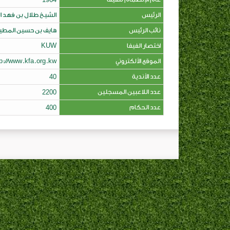
الرئيس
الشيخ طلال بن فهد ا
نائب الرئيس
هايف بن حسين المطي
اختصار الفيفا
KUW
الموقع الألكتروني
tp://www.kfa.org.kw
عدد الأندية
40
عدد اللاعبين المسجلين
2200
عدد الحكام
400