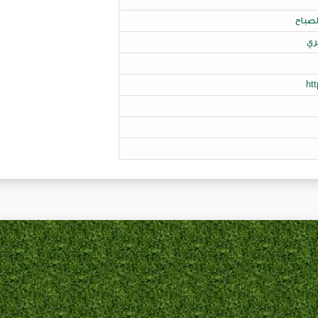
لصباح
ري
ht