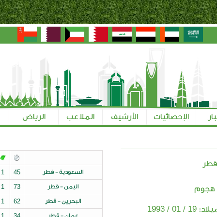
بار
الإحصائيات
الأرشيف
الملاعب
الرياض
طر
السعودية - قطر
45
1
اليمن - قطر
73
1
 هجوم
البحرين - قطر
62
1
19 / 01 / 1993
ميلاد:
عمان - قطر
34
1