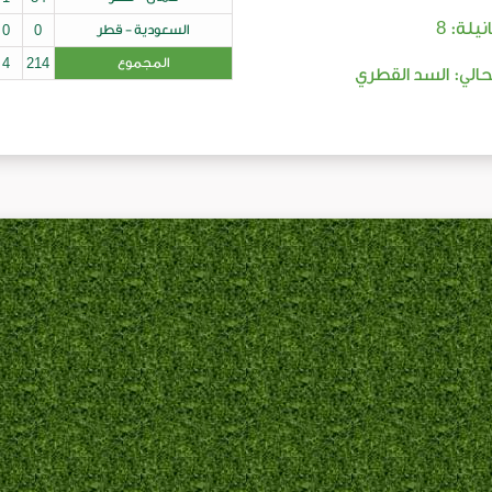
8
نيلة:
السعودية - قطر
0
0
المجموع
214
4
لحالي: السد القطري