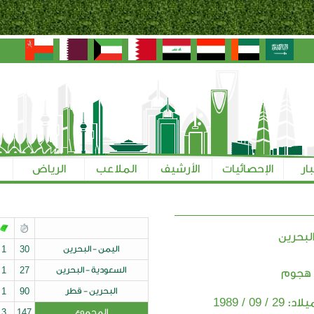
بار
الإحصائيات
الأرشيف
الملاعب
الرياض
لبحرين
اليمن - البحرين
30
1
السعودية - البحرين
27
1
 هجوم
البحرين - قطر
90
1
29 / 09 / 1989
ميلاد:
المجموع
147
3