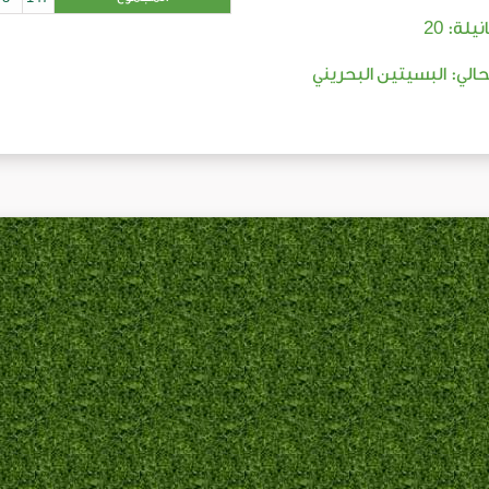
20
نيلة:
لحالي: البسيتين البحريني