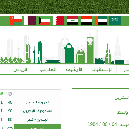
بار
الإحصائيات
الأرشيف
الملاعب
الرياض
لبحرين
اليمن - البحرين
45
1
السعودية - البحرين
90
1
 وسط
البحرين - قطر
90
1
04 / 06 / 1984
ميلاد:
المجموع
225
3