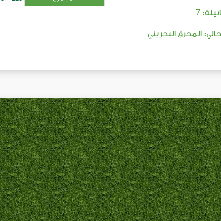
7
نيلة:
لحالي: المحرق البحريني