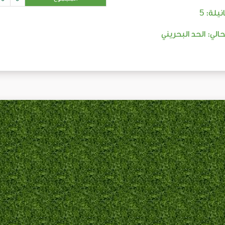
5
نيلة:
حالي: الحد البحريني