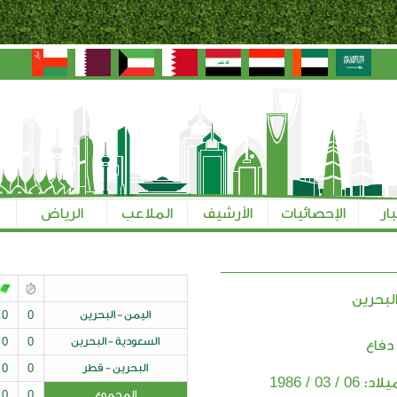
بار
الإحصائيات
الأرشيف
الملاعب
الرياض
لبحرين
اليمن - البحرين
0
0
السعودية - البحرين
0
0
دفاع
البحرين - قطر
0
0
06 / 03 / 1986
ميلاد:
المجموع
0
0