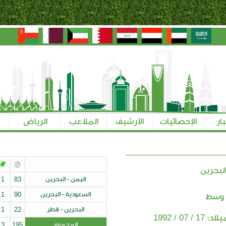
بار
الإحصائيات
الأرشيف
الملاعب
الرياض
لبحرين
اليمن - البحرين
83
1
السعودية - البحرين
90
1
 وسط
البحرين - قطر
22
1
17 / 07 / 1992
ميلاد:
المجموع
195
3