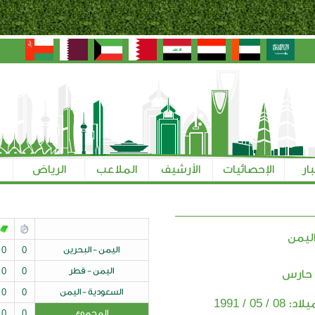
بار
الإحصائيات
الأرشيف
الملاعب
الرياض
ليمن
اليمن - البحرين
0
0
اليمن - قطر
0
0
 حارس
السعودية - اليمن
0
0
08 / 05 / 1991
ميلاد:
المجموع
0
0