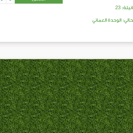
23
نيلة:
لحالي: الوحدة العماني