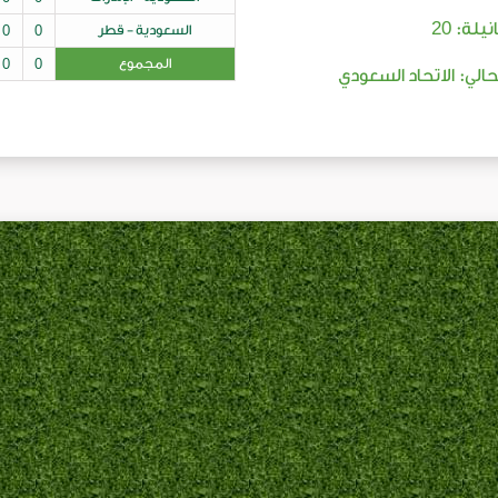
20
نيلة:
السعودية - قطر
0
0
المجموع
0
0
لحالي: الاتحاد السعودي