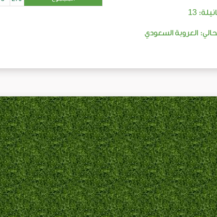
13
نيلة:
لحالي: العروبة السعودي