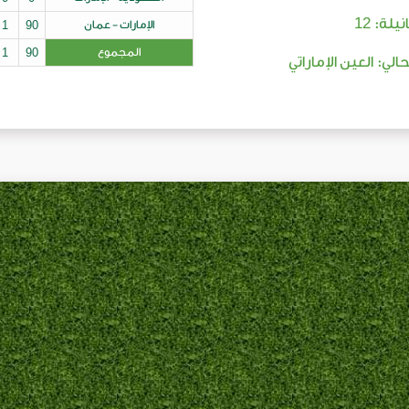
12
نيلة:
الإمارات - عمان
90
1
المجموع
90
1
حالي: العين الإماراتي