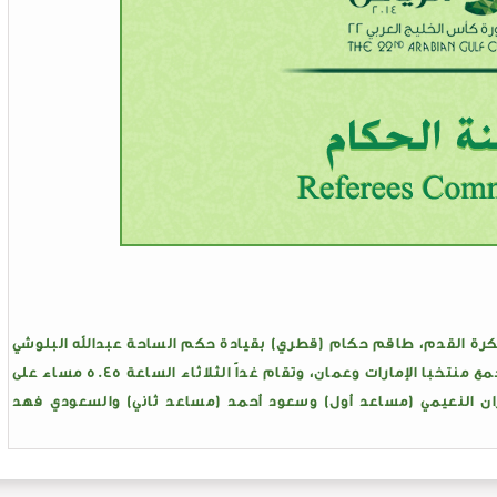
ت لجنة حكام دورة كأس الخليج العربي الـ22 لكرة القدم، طاقم حكام (قطري) بقيادة حكم الساحة عبدالله البلوشي
لإدارة مباراة تحديد المركزين الثالث والرابع التي تجمع منتخبا الإمارات وعمان، وتقام غداً الثلاثاء الساعة 5.45 مساء على
ان النعيمي (مساعد أول) وسعود أحمد (مساعد ثاني) والسعودي فهد