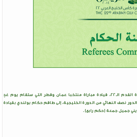
أسندت لجنة حكام دورة كأس الخليج العربي لكرة القدم الـ22، قيادة مباراة منتخبا عمان وقطر التي ستقام يوم غدٍ
الدور نصف النهائي من الدورة الخليجية، إلى طاقم حكام بولندي بقيادة
ني جميل جمعة (حكم رابع).