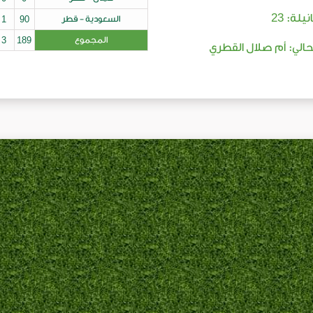
23
نيلة:
السعودية - قطر
90
1
المجموع
189
3
لحالي: أم صلال القطري