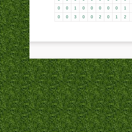
0
0
1
0
0
0
0
0
1
0
0
3
0
0
2
0
1
2