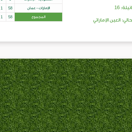
16
نيلة:
الإمارات - عمان
58
1
المجموع
58
1
حالي: العين الإماراتي